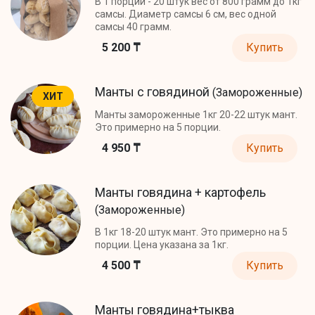
В 1 порции - 20 штук вес от 800 грамм до 1кг
самсы. Диаметр самсы 6 см, вес одной
самсы 40 грамм.
5 200 ₸
Купить
Манты с говядиной
(Замороженные)
ХИТ
Манты замороженные 1кг 20-22 штук мант.
Это примерно на 5 порции.
4 950 ₸
Купить
Манты говядина + картофель
(Замороженные)
В 1кг 18-20 штук мант. Это примерно на 5
порции. Цена указана за 1кг.
4 500 ₸
Купить
Манты говядина+тыква