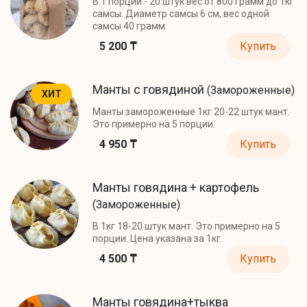
В 1 порции - 20 штук вес от 800 грамм до 1кг
самсы. Диаметр самсы 6 см, вес одной
самсы 40 грамм.
5 200 ₸
Купить
Манты с говядиной
(Замороженные)
ХИТ
Манты замороженные 1кг 20-22 штук мант.
Это примерно на 5 порции.
4 950 ₸
Купить
Манты говядина + картофель
(Замороженные)
В 1кг 18-20 штук мант. Это примерно на 5
порции. Цена указана за 1кг.
4 500 ₸
Купить
Манты говядина+тыква