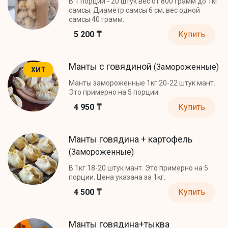
В 1 порции - 20 штук вес от 800 грамм до 1кг
самсы. Диаметр самсы 6 см, вес одной
самсы 40 грамм.
5 200 ₸
Купить
Манты с говядиной
(Замороженные)
ХИТ
Манты замороженные 1кг 20-22 штук мант.
Это примерно на 5 порции.
4 950 ₸
Купить
Манты говядина + картофель
(Замороженные)
В 1кг 18-20 штук мант. Это примерно на 5
порции. Цена указана за 1кг.
4 500 ₸
Купить
Манты говядина+тыква