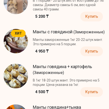
В 1 порции - 20 штук вес от 800 грамм до 1кг
самсы. Диаметр самсы 6 см, вес одной
самсы 40 грамм.
5 200 ₸
Купить
Манты с говядиной
(Замороженные)
ХИТ
Манты замороженные 1кг 20-22 штук мант.
Это примерно на 5 порции.
4 950 ₸
Купить
Манты говядина + картофель
(Замороженные)
В 1кг 18-20 штук мант. Это примерно на 5
порции. Цена указана за 1кг.
4 500 ₸
Купить
Манты говядина+тыква