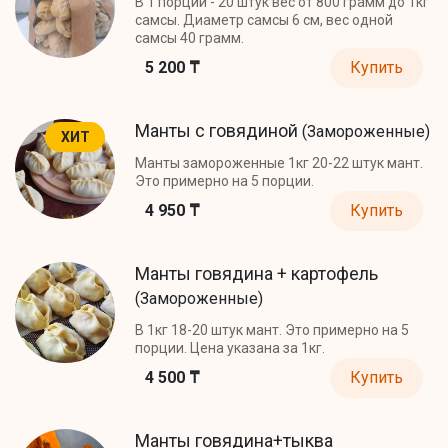
В 1 порции - 20 штук вес от 800 грамм до 1кг
самсы. Диаметр самсы 6 см, вес одной
самсы 40 грамм.
5 200 ₸
Купить
Манты с говядиной
(Замороженные)
ХИТ
Манты замороженные 1кг 20-22 штук мант.
Это примерно на 5 порции.
4 950 ₸
Купить
Манты говядина + картофель
(Замороженные)
В 1кг 18-20 штук мант. Это примерно на 5
порции. Цена указана за 1кг.
4 500 ₸
Купить
Манты говядина+тыква