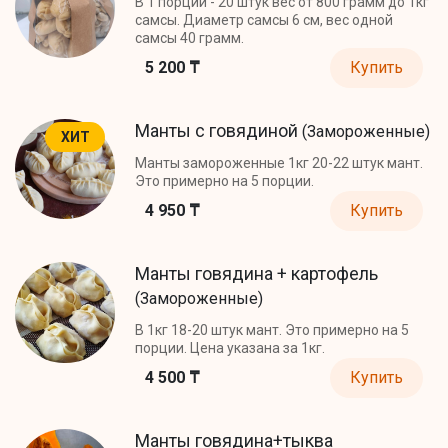
В 1 порции - 20 штук вес от 800 грамм до 1кг
самсы. Диаметр самсы 6 см, вес одной
самсы 40 грамм.
5 200 ₸
Купить
Манты с говядиной
(Замороженные)
ХИТ
Манты замороженные 1кг 20-22 штук мант.
Это примерно на 5 порции.
4 950 ₸
Купить
Манты говядина + картофель
(Замороженные)
В 1кг 18-20 штук мант. Это примерно на 5
порции. Цена указана за 1кг.
4 500 ₸
Купить
Манты говядина+тыква