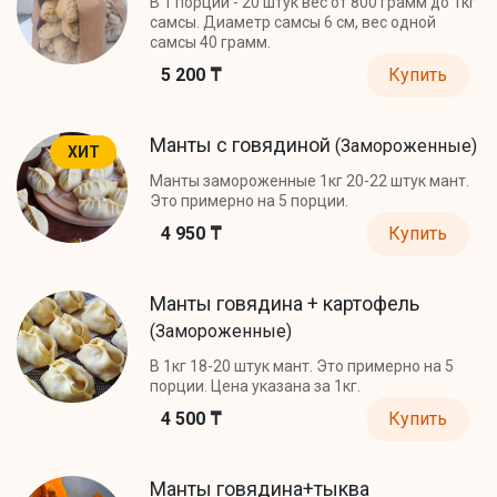
В 1 порции - 20 штук вес от 800 грамм до 1кг
самсы. Диаметр самсы 6 см, вес одной
самсы 40 грамм.
5 200 ₸
Купить
Манты с говядиной
(Замороженные)
ХИТ
Манты замороженные 1кг 20-22 штук мант.
Это примерно на 5 порции.
4 950 ₸
Купить
Манты говядина + картофель
(Замороженные)
В 1кг 18-20 штук мант. Это примерно на 5
порции. Цена указана за 1кг.
4 500 ₸
Купить
Манты говядина+тыква